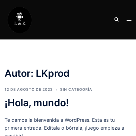
Saltar
al
Buscar
contenido
Alte
men
Autor:
LKprod
12 DE AGOSTO DE 2023
SIN CATEGORÍA
¡Hola, mundo!
Te damos la bienvenida a WordPress. Esta es tu
primera entrada. Edítala o bórrala, ¡luego empieza a
escribir!