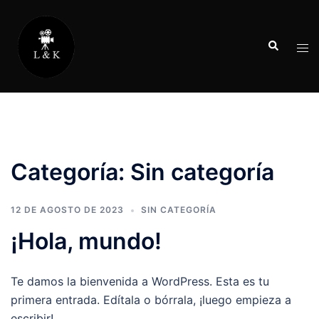
Saltar
al
Buscar
contenido
Alte
men
Categoría:
Sin categoría
12 DE AGOSTO DE 2023
SIN CATEGORÍA
¡Hola, mundo!
Te damos la bienvenida a WordPress. Esta es tu
primera entrada. Edítala o bórrala, ¡luego empieza a
escribir!